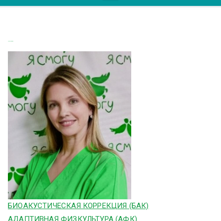
Привалова
БИОАКУСТИЧЕСКАЯ КОРРЕКЦИЯ (БАК)
АДАПТИВНАЯ ФИЗКУЛЬТУРА (АФК)