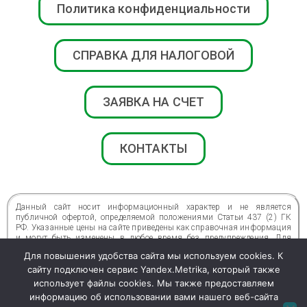
Политика конфиденциальности
СПРАВКА ДЛЯ НАЛОГОВОЙ
ЗАЯВКА НА СЧЕТ
КОНТАКТЫ
Данный сайт носит информационный характер и не является
публичной офертой, определяемой положениями Статьи 437 (2) ГК
РФ. Указанные цены на сайте приведены как справочная информация
и могут быть изменены в любое время без предупреждения. Для
получения подробной информации о стоимости, сроках и условиях
Для повышения удобства сайта мы используем cookies. К
просьба обращаться по телефонам центра.
сайту подключен сервис Yandex.Metrika, который также
ВОЗМОЖНЫ ПРОТИВОПОКАЗАНИЯ. ТРЕБУЕТСЯ КОНСУЛЬТАЦИЯ
использует файлы cookies. Мы также предоставляем
СПЕЦИАЛИСТА
информацию об использовании вами нашего веб-сайта