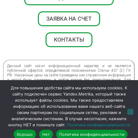
ЗАЯВКА НА СЧЕТ
КОНТАКТЫ
Данный сайт носит информационный характер и не является
публичной офертой, определяемой положениями Статьи 437 (2) ГК
РФ. Указанные цены на сайте приведены как справочная информация
и могут быть изменены в любое время без предупреждения. Для
получения подробной информации о стоимости, сроках и условиях
Для повышения удобства сайта мы используем cookies. К
просьба обращаться по телефонам центра.
сайту подключен сервис Yandex.Metrika, который также
ВОЗМОЖНЫ ПРОТИВОПОКАЗАНИЯ. ТРЕБУЕТСЯ КОНСУЛЬТАЦИЯ
использует файлы cookies. Мы также предоставляем
СПЕЦИАЛИСТА
информацию об использовании вами нашего веб-сайта
своим партнерам по социальным сетям, рекламе и
аналитическим системам. В случае несогласия, нажмите
кнопку НЕТ и покиньте сайт.
Политика конфиденциальности
© 2014—2026 «
Я СМОГУ» — ДЕТСКИЙ
РЕАБИЛИТАЦИОННЫЙ ЦЕНТР
Хорошо
Нет
Политика конфиденциальности