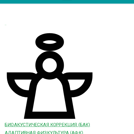
angel
БИОАКУСТИЧЕСКАЯ КОРРЕКЦИЯ (БАК)
АДАПТИВНАЯ ФИЗКУЛЬТУРА (АФК)