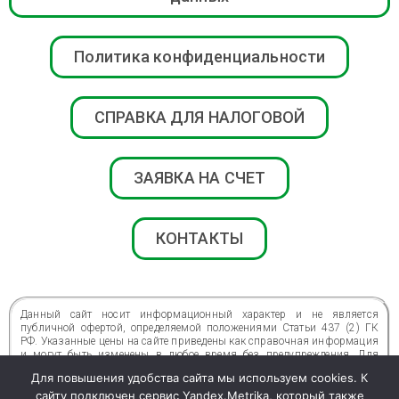
Политика конфиденциальности
СПРАВКА ДЛЯ НАЛОГОВОЙ
ЗАЯВКА НА СЧЕТ
КОНТАКТЫ
Данный сайт носит информационный характер и не является
публичной офертой, определяемой положениями Статьи 437 (2) ГК
РФ. Указанные цены на сайте приведены как справочная информация
и могут быть изменены в любое время без предупреждения. Для
получения подробной информации о стоимости, сроках и условиях
Для повышения удобства сайта мы используем cookies. К
просьба обращаться по телефонам центра.
сайту подключен сервис Yandex.Metrika, который также