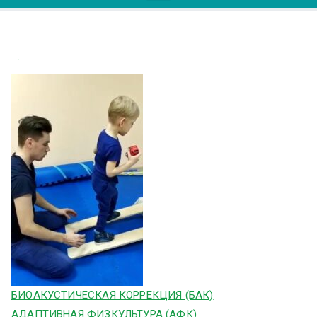
куевас медек
БИОАКУСТИЧЕСКАЯ КОРРЕКЦИЯ (БАК)
АДАПТИВНАЯ ФИЗКУЛЬТУРА (АФК)