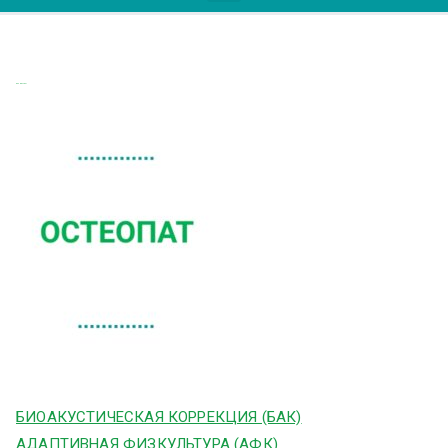
ОСТЕОПАТ1
БИОАКУСТИЧЕСКАЯ КОРРЕКЦИЯ (БАК)
АДАПТИВНАЯ ФИЗКУЛЬТУРА (АФК)