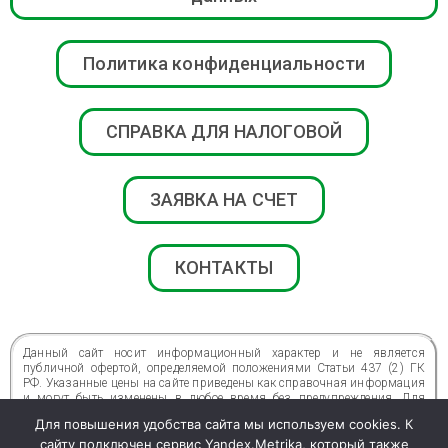
Политика конфиденциальности
СПРАВКА ДЛЯ НАЛОГОВОЙ
ЗАЯВКА НА СЧЕТ
КОНТАКТЫ
Данный сайт носит информационный характер и не является
публичной офертой, определяемой положениями Статьи 437 (2) ГК
РФ. Указанные цены на сайте приведены как справочная информация
и могут быть изменены в любое время без предупреждения. Для
получения подробной информации о стоимости, сроках и условиях
Для повышения удобства сайта мы используем cookies. К
просьба обращаться по телефонам центра.
сайту подключен сервис Yandex.Metrika, который также