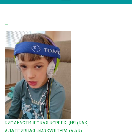
600 на 800
БИОАКУСТИЧЕСКАЯ КОРРЕКЦИЯ (БАК)
АДАПТИВНАЯ ФИЗКУЛЬТУРА (АФК)